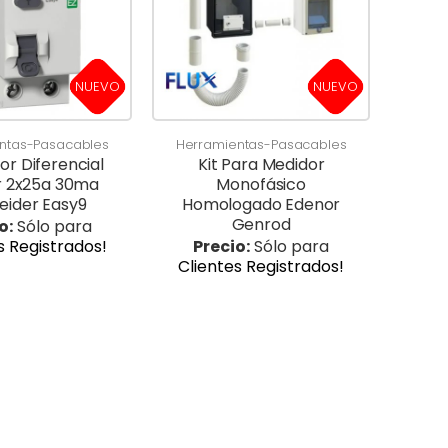
NUEVO
NUEVO
ntas-Pasacables
Herramientas-Pasacables
or Diferencial
Kit Para Medidor
r 2x25a 30ma
Monofásico
eider Easy9
Homologado Edenor
Genrod
o:
Sólo para
s Registrados!
Precio:
Sólo para
Clientes Registrados!