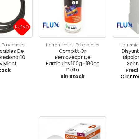
NUEVO
s-Pasacables
Herramientas-Pasacables
Herramie
acables De
Compitt Or
Disyunt
ofesional 10
Removedor De
Bipola
Viyilant
Partículas 160g -180cc
Schn
Delta
Stock
Preci
Sin Stock
Cliente