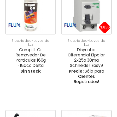
NUEVO
Electricidad-Llaves de
Electricidad-Llaves de
Luz
Luz
Compitt Or
Disyuntor
Removedor De
Diferencial Bipolar
Partículas 160g
2x25a 30ma
-180cc Delta
Schneider Easy9
Sin Stock
Precio:
Sólo para
Clientes
Registrados!