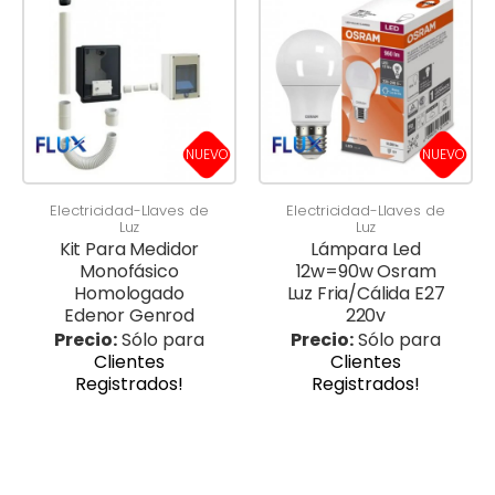
NUEVO
NUEVO
Electricidad-Llaves de
Electricidad-Llaves de
Luz
Luz
Kit Para Medidor
Lámpara Led
Monofásico
12w=90w Osram
Homologado
Luz Fria/Cálida E27
Edenor Genrod
220v
Precio:
Sólo para
Precio:
Sólo para
Clientes
Clientes
Registrados!
Registrados!